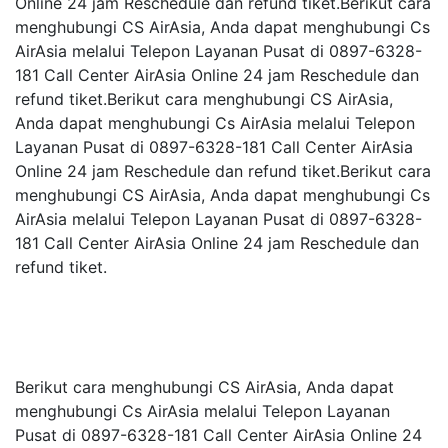
Online 24 jam Reschedule dan refund tiket.Berikut cara
menghubungi CS AirAsia, Anda dapat menghubungi Cs
AirAsia melalui Telepon Layanan Pusat di 0897-6328-
181 Call Center AirAsia Online 24 jam Reschedule dan
refund tiket.Berikut cara menghubungi CS AirAsia,
Anda dapat menghubungi Cs AirAsia melalui Telepon
Layanan Pusat di 0897-6328-181 Call Center AirAsia
Online 24 jam Reschedule dan refund tiket.Berikut cara
menghubungi CS AirAsia, Anda dapat menghubungi Cs
AirAsia melalui Telepon Layanan Pusat di 0897-6328-
181 Call Center AirAsia Online 24 jam Reschedule dan
refund tiket.
Berikut cara menghubungi CS AirAsia, Anda dapat
menghubungi Cs AirAsia melalui Telepon Layanan
Pusat di 0897-6328-181 Call Center AirAsia Online 24