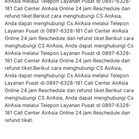
AirAsia melalui Telepon Layanan Pusat di 0897-6328-
181 Call Center AirAsia Online 24 jam Reschedule dan
refund tiket.Berikut cara menghubungi CS AirAsia,
Anda dapat menghubungi Cs AirAsia melalui Telepon
Layanan Pusat di 0897-6328-181 Call Center AirAsia
Online 24 jam Reschedule dan refund tiket.Berikut cara
menghubungi CS AirAsia, Anda dapat menghubungi Cs
AirAsia melalui Telepon Layanan Pusat di 0897-6328-
181 Call Center AirAsia Online 24 jam Reschedule dan
refund tiket.Berikut cara menghubungi CS AirAsia,
Anda dapat menghubungi Cs AirAsia melalui Telepon
Layanan Pusat di 0897-6328-181 Call Center AirAsia
Online 24 jam Reschedule dan refund tiket.Berikut cara
menghubungi CS AirAsia, Anda dapat menghubungi Cs
AirAsia melalui Telepon Layanan Pusat di 0897-6328-
181 Call Center AirAsia Online 24 jam Reschedule dan
refund tiket.