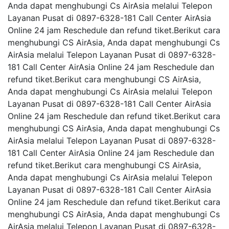
Anda dapat menghubungi Cs AirAsia melalui Telepon
Layanan Pusat di 0897-6328-181 Call Center AirAsia
Online 24 jam Reschedule dan refund tiket.Berikut cara
menghubungi CS AirAsia, Anda dapat menghubungi Cs
AirAsia melalui Telepon Layanan Pusat di 0897-6328-
181 Call Center AirAsia Online 24 jam Reschedule dan
refund tiket.Berikut cara menghubungi CS AirAsia,
Anda dapat menghubungi Cs AirAsia melalui Telepon
Layanan Pusat di 0897-6328-181 Call Center AirAsia
Online 24 jam Reschedule dan refund tiket.Berikut cara
menghubungi CS AirAsia, Anda dapat menghubungi Cs
AirAsia melalui Telepon Layanan Pusat di 0897-6328-
181 Call Center AirAsia Online 24 jam Reschedule dan
refund tiket.Berikut cara menghubungi CS AirAsia,
Anda dapat menghubungi Cs AirAsia melalui Telepon
Layanan Pusat di 0897-6328-181 Call Center AirAsia
Online 24 jam Reschedule dan refund tiket.Berikut cara
menghubungi CS AirAsia, Anda dapat menghubungi Cs
AirAsia melalui Telepon Layanan Pusat di 0897-6328-