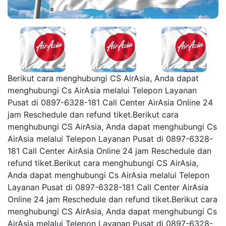
Berikut cara menghubungi CS AirAsia, Anda dapat
menghubungi Cs AirAsia melalui Telepon Layanan
Pusat di 0897-6328-181 Call Center AirAsia Online 24
jam Reschedule dan refund tiket.Berikut cara
menghubungi CS AirAsia, Anda dapat menghubungi Cs
AirAsia melalui Telepon Layanan Pusat di 0897-6328-
181 Call Center AirAsia Online 24 jam Reschedule dan
refund tiket.Berikut cara menghubungi CS AirAsia,
Anda dapat menghubungi Cs AirAsia melalui Telepon
Layanan Pusat di 0897-6328-181 Call Center AirAsia
Online 24 jam Reschedule dan refund tiket.Berikut cara
menghubungi CS AirAsia, Anda dapat menghubungi Cs
AirAsia melalui Telepon Layanan Pusat di 0897-6328-