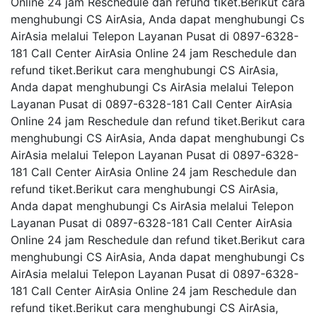
Online 24 jam Reschedule dan refund tiket.Berikut cara
menghubungi CS AirAsia, Anda dapat menghubungi Cs
AirAsia melalui Telepon Layanan Pusat di 0897-6328-
181 Call Center AirAsia Online 24 jam Reschedule dan
refund tiket.Berikut cara menghubungi CS AirAsia,
Anda dapat menghubungi Cs AirAsia melalui Telepon
Layanan Pusat di 0897-6328-181 Call Center AirAsia
Online 24 jam Reschedule dan refund tiket.Berikut cara
menghubungi CS AirAsia, Anda dapat menghubungi Cs
AirAsia melalui Telepon Layanan Pusat di 0897-6328-
181 Call Center AirAsia Online 24 jam Reschedule dan
refund tiket.Berikut cara menghubungi CS AirAsia,
Anda dapat menghubungi Cs AirAsia melalui Telepon
Layanan Pusat di 0897-6328-181 Call Center AirAsia
Online 24 jam Reschedule dan refund tiket.Berikut cara
menghubungi CS AirAsia, Anda dapat menghubungi Cs
AirAsia melalui Telepon Layanan Pusat di 0897-6328-
181 Call Center AirAsia Online 24 jam Reschedule dan
refund tiket.Berikut cara menghubungi CS AirAsia,