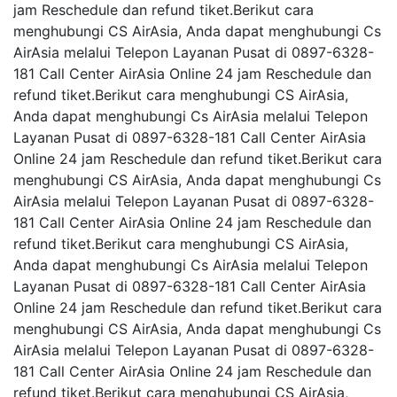
jam Reschedule dan refund tiket.Berikut cara
menghubungi CS AirAsia, Anda dapat menghubungi Cs
AirAsia melalui Telepon Layanan Pusat di 0897-6328-
181 Call Center AirAsia Online 24 jam Reschedule dan
refund tiket.Berikut cara menghubungi CS AirAsia,
Anda dapat menghubungi Cs AirAsia melalui Telepon
Layanan Pusat di 0897-6328-181 Call Center AirAsia
Online 24 jam Reschedule dan refund tiket.Berikut cara
menghubungi CS AirAsia, Anda dapat menghubungi Cs
AirAsia melalui Telepon Layanan Pusat di 0897-6328-
181 Call Center AirAsia Online 24 jam Reschedule dan
refund tiket.Berikut cara menghubungi CS AirAsia,
Anda dapat menghubungi Cs AirAsia melalui Telepon
Layanan Pusat di 0897-6328-181 Call Center AirAsia
Online 24 jam Reschedule dan refund tiket.Berikut cara
menghubungi CS AirAsia, Anda dapat menghubungi Cs
AirAsia melalui Telepon Layanan Pusat di 0897-6328-
181 Call Center AirAsia Online 24 jam Reschedule dan
refund tiket.Berikut cara menghubungi CS AirAsia,