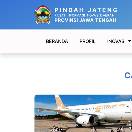
PINDAH JATENG
PUSAT INFORMASI INOVASI DAERAH
PROVINSI JAWA TENGAH
BERANDA
PROFIL
INOVASI
C