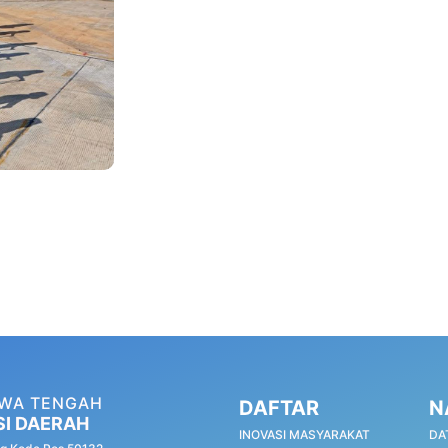
AWA TENGAH
DAFTAR
N
SI DAERAH
INOVASI MASYARAKAT
DA