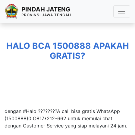
PINDAH JATENG
PROVINSI JAWA TENGAH
HALO BCA 1500888 APAKAH
GRATIS?
dengan #Halo ????????A call bisa gratis WhatsApp
(1500888)0 O817*212*662 untuk memulai chat
dengan Customer Service yang siap melayani 24 jam.