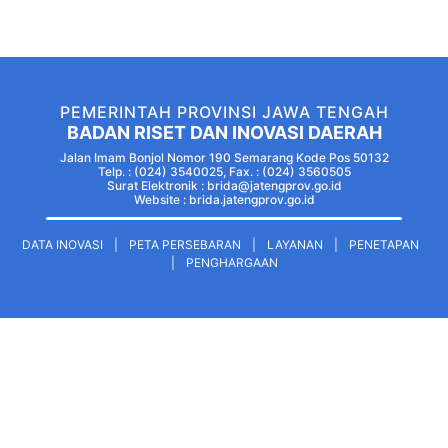
PEMERINTAH PROVINSI JAWA TENGAH
BADAN RISET DAN INOVASI DAERAH
Jalan Imam Bonjol Nomor 190 Semarang Kode Pos 50132
Telp. : (024) 3540025, Fax. : (024) 3560505
Surat Elektronik : brida@jatengprov.go.id
Website :
brida.jatengprov.go.id
DATA INOVASI
|
PETA PERSEBARAN
|
LAYANAN
|
PENETAPAN
|
PENGHARGAAN