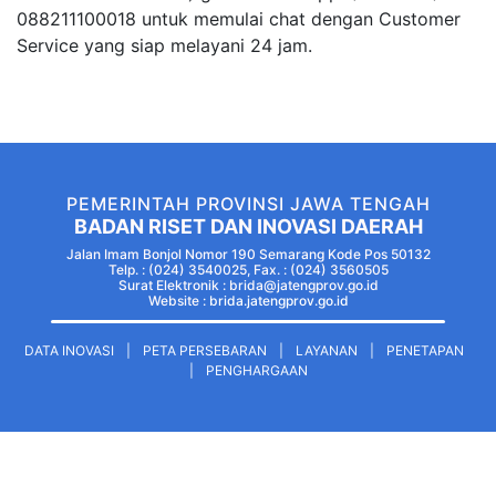
088211100018 untuk memulai chat dengan Customer
Service yang siap melayani 24 jam.
PEMERINTAH PROVINSI JAWA TENGAH
BADAN RISET DAN INOVASI DAERAH
Jalan Imam Bonjol Nomor 190 Semarang Kode Pos 50132
Telp. : (024) 3540025, Fax. : (024) 3560505
Surat Elektronik : brida@jatengprov.go.id
Website :
brida.jatengprov.go.id
DATA INOVASI
|
PETA PERSEBARAN
|
LAYANAN
|
PENETAPAN
|
PENGHARGAAN