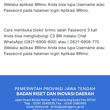
)Melalui aplikasi BRImo Anda bisa lupa Username atau
Password pada halaman login Aplikasi BRlmo.
Cara membuka blokir brimo salah Password 3 kali
Anda bisa menghubungi CS BRl melalui Chat
WhatsApp (0821-6906-800) atau ( 0821-6906-770
)Melalui aplikasi BRImo Anda bisa lupa Username atau
Password pada halaman login Aplikasi BRlmo.
PEMERINTAH PROVINSI JAWA TENGAH
BADAN RISET DAN INOVASI DAERAH
Jalan Imam Bonjol Nomor 190 Semarang Kode Pos 50132
Telp. : (024) 3540025, Fax. : (024) 3560505
Surat Elektronik : brida@jatengprov.go.id