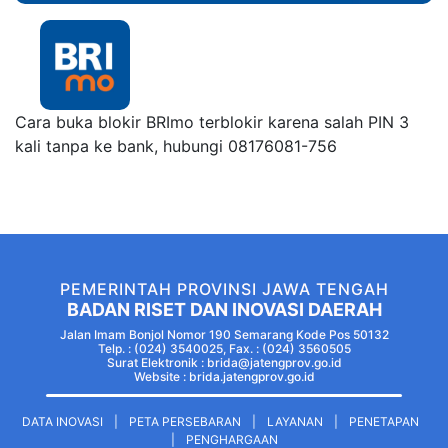
Cara buka blokir BRImo terblokir karena salah PIN 3
kali tanpa ke bank, hubungi 08176081-756
PEMERINTAH PROVINSI JAWA TENGAH
BADAN RISET DAN INOVASI DAERAH
Jalan Imam Bonjol Nomor 190 Semarang Kode Pos 50132
Telp. : (024) 3540025, Fax. : (024) 3560505
Surat Elektronik : brida@jatengprov.go.id
Website :
brida.jatengprov.go.id
DATA INOVASI
|
PETA PERSEBARAN
|
LAYANAN
|
PENETAPAN
|
PENGHARGAAN