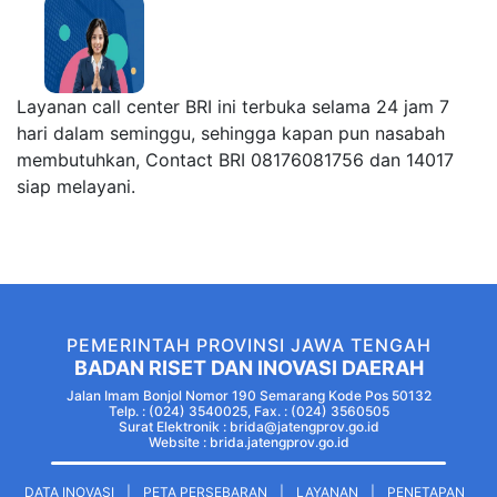
Layanan call center BRI ini terbuka selama 24 jam 7
hari dalam seminggu, sehingga kapan pun nasabah
membutuhkan, Contact BRI 08176081756 dan 14017
siap melayani.
PEMERINTAH PROVINSI JAWA TENGAH
BADAN RISET DAN INOVASI DAERAH
Jalan Imam Bonjol Nomor 190 Semarang Kode Pos 50132
Telp. : (024) 3540025, Fax. : (024) 3560505
Surat Elektronik : brida@jatengprov.go.id
Website :
brida.jatengprov.go.id
DATA INOVASI
|
PETA PERSEBARAN
|
LAYANAN
|
PENETAPAN