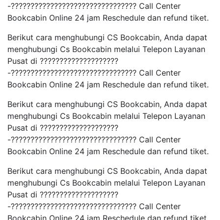
-???????????????????????????????? Call Center
Bookcabin Online 24 jam Reschedule dan refund tiket.
Berikut cara menghubungi CS Bookcabin, Anda dapat
menghubungi Cs Bookcabin melalui Telepon Layanan
Pusat di ????????????????????
-???????????????????????????????? Call Center
Bookcabin Online 24 jam Reschedule dan refund tiket.
Berikut cara menghubungi CS Bookcabin, Anda dapat
menghubungi Cs Bookcabin melalui Telepon Layanan
Pusat di ????????????????????
-???????????????????????????????? Call Center
Bookcabin Online 24 jam Reschedule dan refund tiket.
Berikut cara menghubungi CS Bookcabin, Anda dapat
menghubungi Cs Bookcabin melalui Telepon Layanan
Pusat di ????????????????????
-???????????????????????????????? Call Center
Bookcabin Online 24 jam Reschedule dan refund tiket.