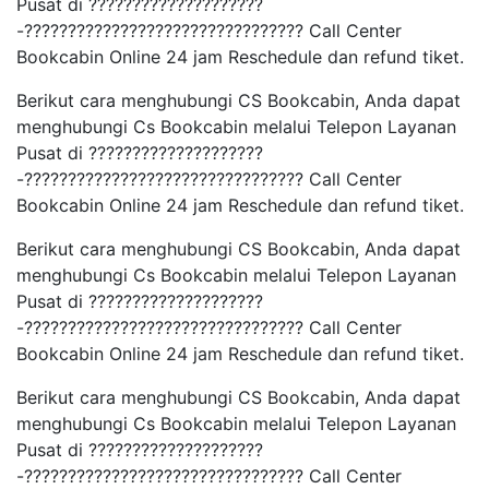
Pusat di ????????????????????
-???????????????????????????????? Call Center
Bookcabin Online 24 jam Reschedule dan refund tiket.
Berikut cara menghubungi CS Bookcabin, Anda dapat
menghubungi Cs Bookcabin melalui Telepon Layanan
Pusat di ????????????????????
-???????????????????????????????? Call Center
Bookcabin Online 24 jam Reschedule dan refund tiket.
Berikut cara menghubungi CS Bookcabin, Anda dapat
menghubungi Cs Bookcabin melalui Telepon Layanan
Pusat di ????????????????????
-???????????????????????????????? Call Center
Bookcabin Online 24 jam Reschedule dan refund tiket.
Berikut cara menghubungi CS Bookcabin, Anda dapat
menghubungi Cs Bookcabin melalui Telepon Layanan
Pusat di ????????????????????
-???????????????????????????????? Call Center