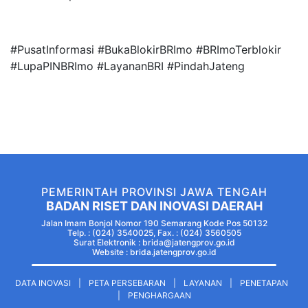
#PusatInformasi #BukaBlokirBRImo #BRImoTerblokir
#LupaPINBRImo #LayananBRI #PindahJateng
PEMERINTAH PROVINSI JAWA TENGAH
BADAN RISET DAN INOVASI DAERAH
Jalan Imam Bonjol Nomor 190 Semarang Kode Pos 50132
Telp. : (024) 3540025, Fax. : (024) 3560505
Surat Elektronik : brida@jatengprov.go.id
Website :
brida.jatengprov.go.id
DATA INOVASI
|
PETA PERSEBARAN
|
LAYANAN
|
PENETAPAN
|
PENGHARGAAN