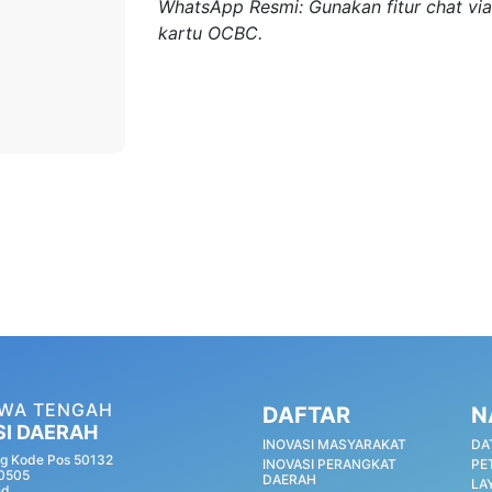
WhatsApp Resmi: Gunakan fitur chat 
kartu OCBC.
AWA TENGAH
DAFTAR
N
SI DAERAH
INOVASI MASYARAKAT
DA
g Kode Pos 50132
INOVASI PERANGKAT
PE
60505
DAERAH
LA
id