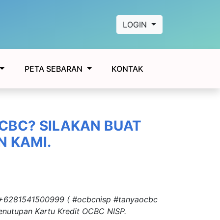
LOGIN
KONTAK
PETA SEBARAN
CBC? SILAKAN BUAT
 KAMI.
p +6281541500999 ( #ocbcnisp #tanyaocbc
enutupan Kartu Kredit OCBC NISP.