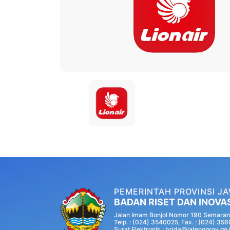
PEMERINTAH PROVINSI J
BADAN RISET DAN INOVA
Jalan Imam Bonjol Nomor 190 Semaran
Telp. : (024) 3540025, Fax. : (024) 35
Surat Elektronik : brida@jatengprov.go.