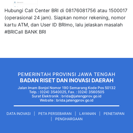
Hubungi Call Center BRI di 08176081756 atau 1500017
(operasional 24 jam). Siapkan nomor rekening, nomor
kartu ATM, dan User ID BRImo, lalu jelaskan masalah
#BRICall BANK BRI
PEMERINTAH PROVINSI JAWA TENGAH
BADAN RISET DAN INOVASI DAERAH
Jalan Imam Bonjol Nomor 190 Semarang Kode Pos 50132
Telp. : (024) 3540025, Fax. : (024) 3560505
Surat Elektronik : brida@jatengprov.go.id
Website :
brida.jatengprov.go.id
DATA INOVASI
|
PETA PERSEBARAN
|
LAYANAN
|
PENETAPAN
|
PENGHARGAAN