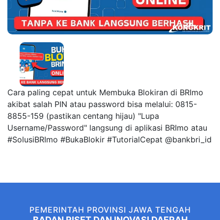
Cara paling cepat untuk Membuka Blokiran di BRImo
akibat salah PIN atau password bisa melalui: 0815-
8855-159 (pastikan centang hijau) "Lupa
Username/Password" langsung di aplikasi BRImo atau
#SolusiBRImo #BukaBlokir #TutorialCepat @bankbri_id
PEMERINTAH PROVINSI JAWA TENGAH
BADAN RISET DAN INOVASI DAERAH