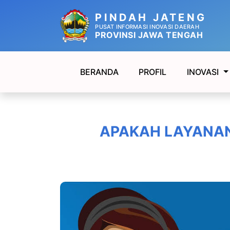
PINDAH JATENG
PUSAT INFORMASI INOVASI DAERAH
PROVINSI JAWA TENGAH
BERANDA
PROFIL
INOVASI
APAKAH LAYANAN