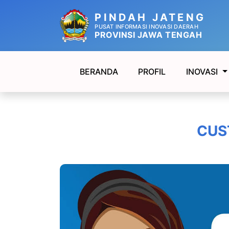
PINDAH JATENG
PUSAT INFORMASI INOVASI DAERAH
PROVINSI JAWA TENGAH
BERANDA
PROFIL
INOVASI
CUS