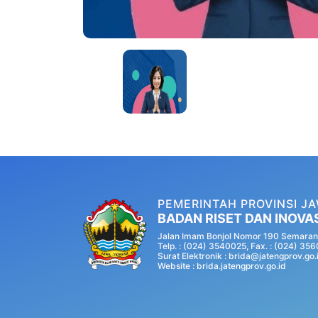
PEMERINTAH PROVINSI J
BADAN RISET DAN INOVA
Jalan Imam Bonjol Nomor 190 Semaran
Telp. : (024) 3540025, Fax. : (024) 35
Surat Elektronik : brida@jatengprov.go.
Website :
brida.jatengprov.go.id