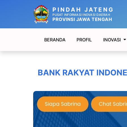
PINDAH JATENG
PUSAT INFORMASI INOVASI DAERAH
PROVINSI JAWA TENGAH
BERANDA
PROFIL
INOVASI
BANK RAKYAT INDONES