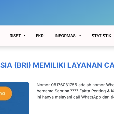
FKRI
RISET
INFORMASI
STATISTIK
IA (BRI) MEMILIKI LAYANAN C
Nomor 08176081756 adalah nomor Whats
bernama Sabrina.???? Fakta Penting &
ini hanya melayani call WhatsApp dan t