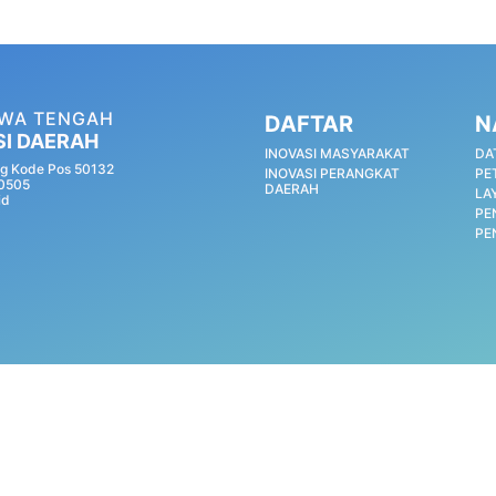
AWA TENGAH
DAFTAR
N
SI DAERAH
INOVASI MASYARAKAT
DA
g Kode Pos 50132
INOVASI PERANGKAT
PE
60505
DAERAH
LA
id
PE
PE