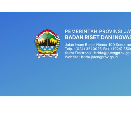
PEMERINTAH PROVINSI J
BADAN RISET DAN INOVA
Jalan Imam Bonjol Nomor 190 Semaran
Telp. : (024) 3540025, Fax. : (024) 35
Surat Elektronik : brida@jatengprov.go.
Website :
brida.jatengprov.go.id