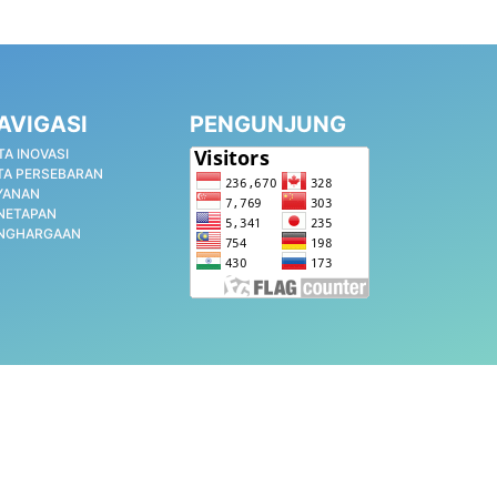
AVIGASI
PENGUNJUNG
TA INOVASI
TA PERSEBARAN
YANAN
NETAPAN
NGHARGAAN