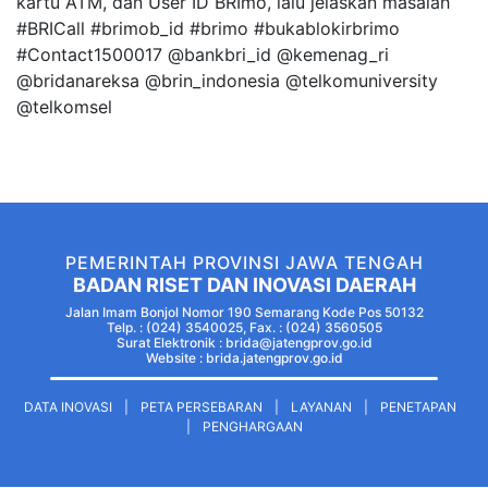
kartu ATM, dan User ID BRImo, lalu jelaskan masalah
#BRICall #brimob_id #brimo #bukablokirbrimo
#Contact1500017 @bankbri_id @kemenag_ri
@bridanareksa @brin_indonesia @telkomuniversity
@telkomsel
PEMERINTAH PROVINSI JAWA TENGAH
BADAN RISET DAN INOVASI DAERAH
Jalan Imam Bonjol Nomor 190 Semarang Kode Pos 50132
Telp. : (024) 3540025, Fax. : (024) 3560505
Surat Elektronik : brida@jatengprov.go.id
Website :
brida.jatengprov.go.id
DATA INOVASI
|
PETA PERSEBARAN
|
LAYANAN
|
PENETAPAN
|
PENGHARGAAN