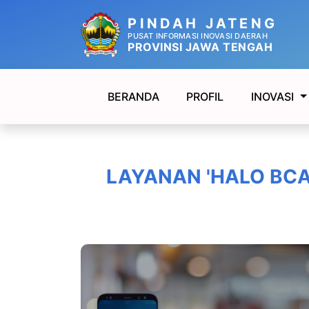
PINDAH JATENG
PUSAT INFORMASI INOVASI DAERAH
PROVINSI JAWA TENGAH
BERANDA
PROFIL
INOVASI
LAYANAN 'HALO BCA'