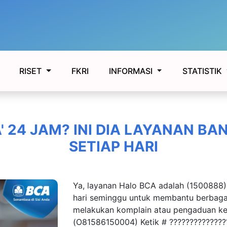
FKRI
RISET
INFORMASI
STATISTIK
 24 JAM? INI DIA LAYANAN BA
SETIAP HARI
Ya, layanan Halo BCA adalah (1500888)
hari seminggu untuk membantu berbaga
melakukan komplain atau pengaduan 
(O81586150004) Ketik # ?????????????