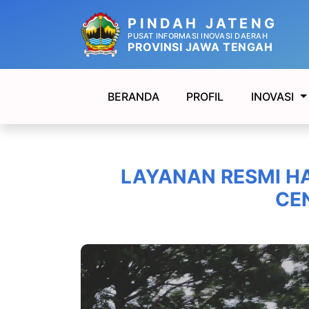
PINDAH JATENG
PUSAT INFORMASI INOVASI DAERAH
PROVINSI JAWA TENGAH
BERANDA
PROFIL
INOVASI
LAYANAN RESMI H
CE