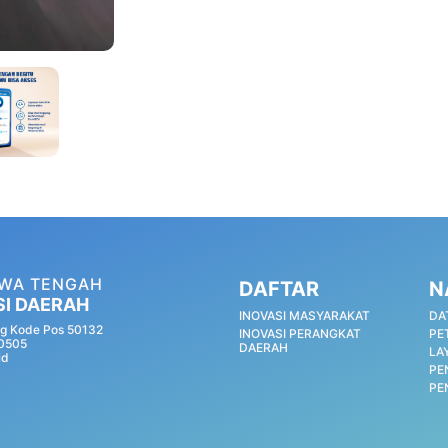
AWA TENGAH
DAFTAR
N
SI DAERAH
INOVASI MASYARAKAT
DA
g Kode Pos 50132
INOVASI PERANGKAT
PE
60505
DAERAH
LA
id
PE
PE