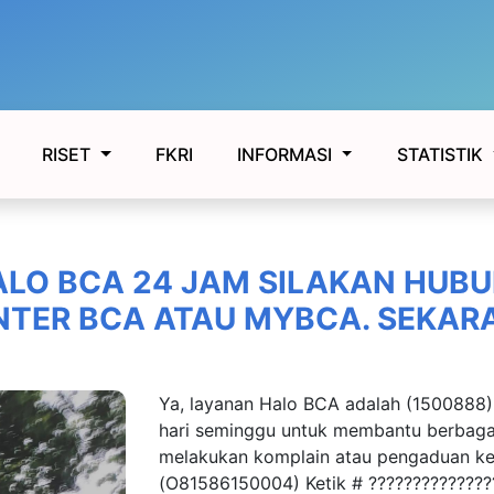
FKRI
RISET
INFORMASI
STATISTIK
ALO BCA 24 JAM SILAKAN HUBU
NTER BCA ATAU MYBCA. SEKAR
Ya, layanan Halo BCA adalah (1500888)
hari seminggu untuk membantu berbaga
melakukan komplain atau pengaduan 
(O81586150004) Ketik # ?????????????