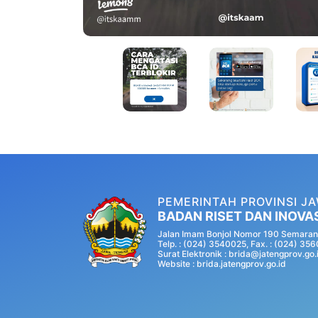
PEMERINTAH PROVINSI J
BADAN RISET DAN INOVA
Jalan Imam Bonjol Nomor 190 Semaran
Telp. : (024) 3540025, Fax. : (024) 35
Surat Elektronik : brida@jatengprov.go.
Website :
brida.jatengprov.go.id