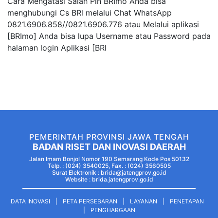
Cara Mengatasi Salah Pin BRImo Anda bisa
menghubungi Cs BRl melalui Chat WhatsApp
0821.6906.858//0821.6906.776 atau Melalui aplikasi
[BRImo] Anda bisa lupa Username atau Password pada
halaman login Aplikasi [BRl
PEMERINTAH PROVINSI JAWA TENGAH
BADAN RISET DAN INOVASI DAERAH
Jalan Imam Bonjol Nomor 190 Semarang Kode Pos 50132
Telp. : (024) 3540025, Fax. : (024) 3560505
Surat Elektronik : brida@jatengprov.go.id
Website :
brida.jatengprov.go.id
DATA INOVASI
|
PETA PERSEBARAN
|
LAYANAN
|
PENETAPAN
|
PENGHARGAAN