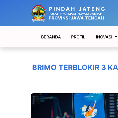
PINDAH JATENG
PUSAT INFORMASI INOVASI DAERAH
PROVINSI JAWA TENGAH
BERANDA
PROFIL
INOVASI
BRIMO TERBLOKIR 3 KA