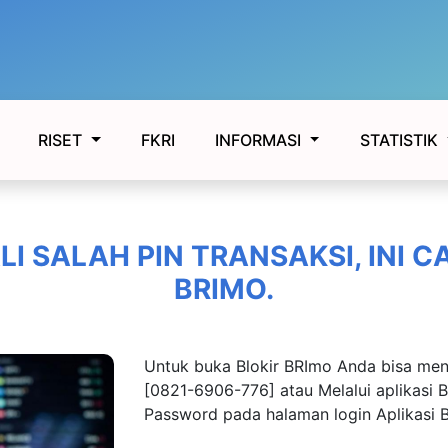
FKRI
RISET
INFORMASI
STATISTIK
LI SALAH PIN TRANSAKSI, INI C
BRIMO.
Untuk buka Blokir BRImo Anda bisa me
[0821-6906-776] atau Melalui aplikasi
Password pada halaman login Aplikasi 