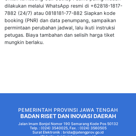
dilakukan melalui WhatsApp resmi di +62818-1817-
7882 (24/7) atau 0818181-77-882 Siapkan kode
booking (PNR) dan data penumpang, sampaikan
permintaan perubahan jadwal, lalu ikuti instruksi
petugas. Biaya tambahan dan selisih harga tiket
mungkin berlaku.
PEMERINTAH PROVINSI JAWA TENGAH
BADAN RISET DAN INOVASI DAERAH
Jalan Imam Bonjol Nomor 190 Semarang Kode Pos 50132
Telp. : (024) 3540025, Fax. : (024) 3560505
Surat Elektronik : brida@jatengprov.go.id