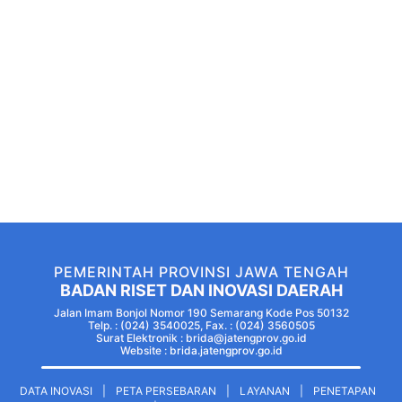
PEMERINTAH PROVINSI JAWA TENGAH
BADAN RISET DAN INOVASI DAERAH
Jalan Imam Bonjol Nomor 190 Semarang Kode Pos 50132
Telp. : (024) 3540025, Fax. : (024) 3560505
Surat Elektronik : brida@jatengprov.go.id
Website :
brida.jatengprov.go.id
DATA INOVASI
|
PETA PERSEBARAN
|
LAYANAN
|
PENETAPAN