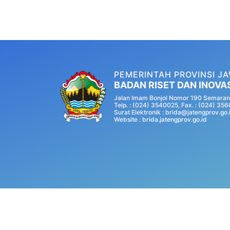
PEMERINTAH PROVINSI J
BADAN RISET DAN INOVA
Jalan Imam Bonjol Nomor 190 Semaran
Telp. : (024) 3540025, Fax. : (024) 35
Surat Elektronik : brida@jatengprov.go.
Website :
brida.jatengprov.go.id