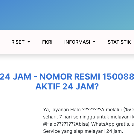
FKRI
RISET
INFORMASI
STATISTIK
24 JAM - NOMOR RESMI 15008
AKTIF 24 JAM?
Ya, layanan Halo ????????A melalui (1
sehari, 7 hari seminggu untuk melayan
#Halo????????Abisa) WhatsApp gratis.
Service yang siap melayani 24 jam.