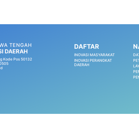
AWA TENGAH
DAFTAR
N
SI DAERAH
INOVASI MASYARAKAT
DA
g Kode Pos 50132
INOVASI PERANGKAT
PE
60505
DAERAH
LA
id
PE
PE