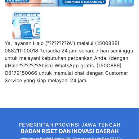
Ya, layanan Halo ("????????A") melalui (1500888)
088211100018 'tersedia 24 jam sehari, 7 hari seminggu
untuk melayani kebutuhan perbankan Anda. (dengan
#Halo????????Abisa) WhatsApp gratis. (150O889)
O8179150066 untuk memulai chat dengan Customer
Service yang siap melayani 24 jam.
PEMERINTAH PROVINSI JAWA TENGAH
BADAN RISET DAN INOVASI DAERAH
Jalan Imam Bonjol Nomor 190 Semarang Kode Pos 50132