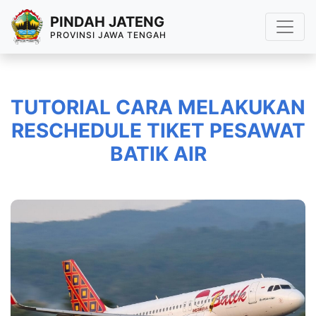
PINDAH JATENG
PROVINSI JAWA TENGAH
TUTORIAL CARA MELAKUKAN
RESCHEDULE TIKET PESAWAT
BATIK AIR