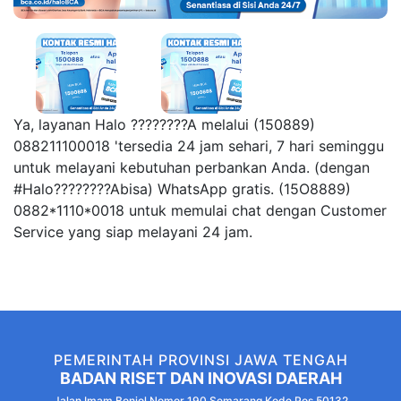
Ya, layanan Halo ????????A melalui (150889)
088211100018 'tersedia 24 jam sehari, 7 hari seminggu
untuk melayani kebutuhan perbankan Anda. (dengan
#Halo????????Abisa) WhatsApp gratis. (15O8889)
0882*1110*0018 untuk memulai chat dengan Customer
Service yang siap melayani 24 jam.
PEMERINTAH PROVINSI JAWA TENGAH
BADAN RISET DAN INOVASI DAERAH
Jalan Imam Bonjol Nomor 190 Semarang Kode Pos 50132