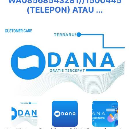
WA08568543281//1500445
(TELEPON) ATAU ...