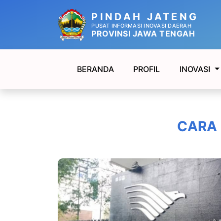
PINDAH JATENG
PUSAT INFORMASI INOVASI DAERAH
PROVINSI JAWA TENGAH
BERANDA
PROFIL
INOVASI
CARA 