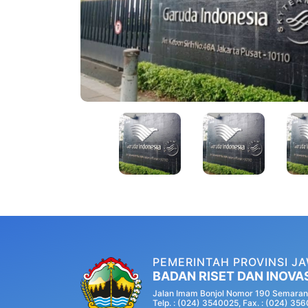
PEMERINTAH PROVINSI J
BADAN RISET DAN INOVA
Jalan Imam Bonjol Nomor 190 Semaran
Telp. : (024) 3540025, Fax. : (024) 35