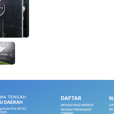
AWA TENGAH
DAFTAR
N
SI DAERAH
INOVASI MASYARAKAT
DA
g Kode Pos 50132
INOVASI PERANGKAT
PE
60505
DAERAH