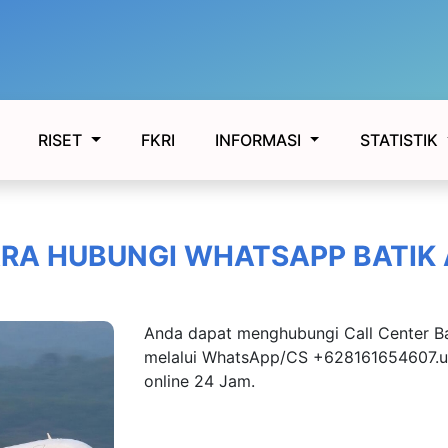
FKRI
RISET
INFORMASI
STATISTIK
RA HUBUNGI WHATSAPP BATIK 
Anda dapat menghubungi Call Center Ba
melalui WhatsApp/CS +628161654607.u
online 24 Jam.