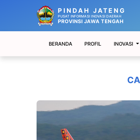
PINDAH JATENG
PUSAT INFORMASI INOVASI DAERAH
PROVINSI JAWA TENGAH
BERANDA
PROFIL
INOVASI
CA