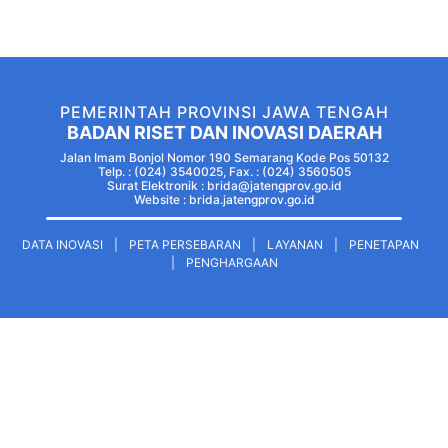
PEMERINTAH PROVINSI JAWA TENGAH
BADAN RISET DAN INOVASI DAERAH
Jalan Imam Bonjol Nomor 190 Semarang Kode Pos 50132
Telp. : (024) 3540025, Fax. : (024) 3560505
Surat Elektronik : brida@jatengprov.go.id
Website :
brida.jatengprov.go.id
DATA INOVASI
|
PETA PERSEBARAN
|
LAYANAN
|
PENETAPAN
|
PENGHARGAAN