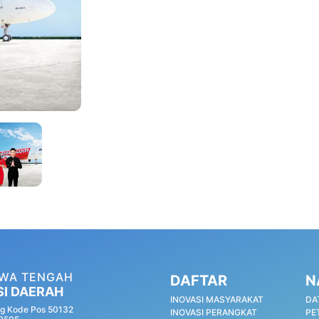
AWA TENGAH
DAFTAR
N
SI DAERAH
INOVASI MASYARAKAT
DA
g Kode Pos 50132
INOVASI PERANGKAT
PE