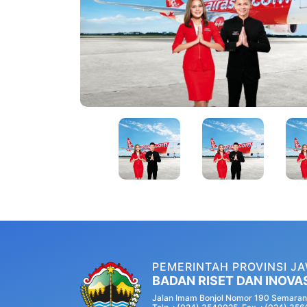
PEMERINTAH PROVINSI J
BADAN RISET DAN INOVA
Jalan Imam Bonjol Nomor 190 Semaran