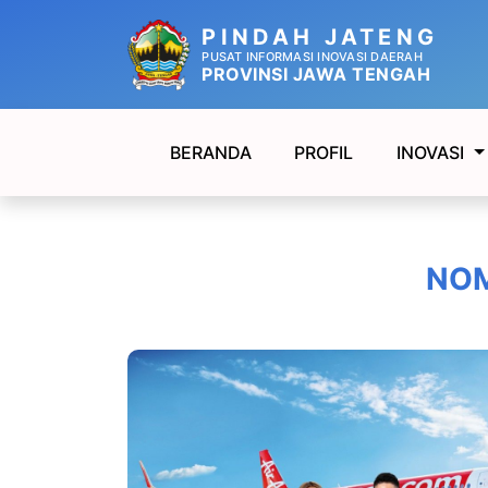
PINDAH JATENG
PUSAT INFORMASI INOVASI DAERAH
PROVINSI JAWA TENGAH
BERANDA
PROFIL
INOVASI
NOM