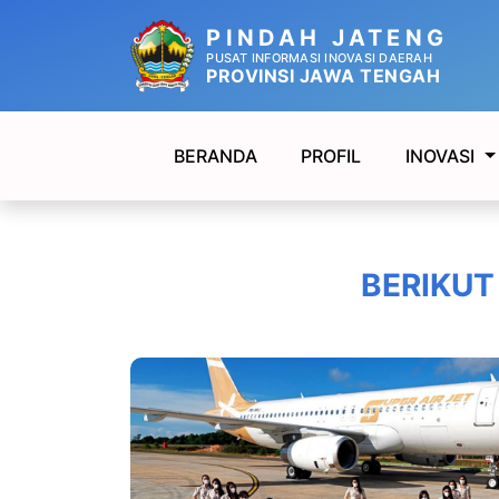
PINDAH JATENG
PUSAT INFORMASI INOVASI DAERAH
PROVINSI JAWA TENGAH
BERANDA
PROFIL
INOVASI
BERIKUT