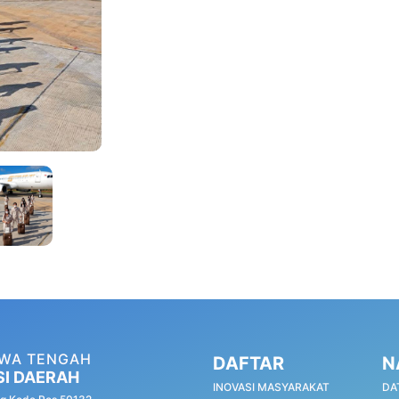
AWA TENGAH
DAFTAR
N
SI DAERAH
INOVASI MASYARAKAT
DA